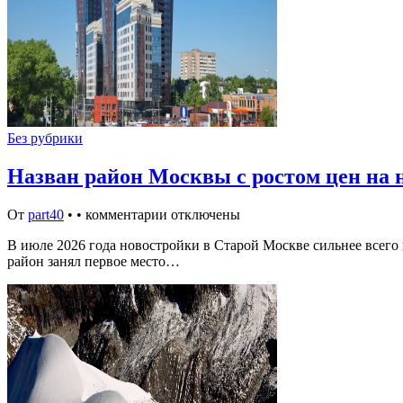
Без рубрики
Назван район Москвы с ростом цен на н
От
part40
•
•
комментарии отключены
В июле 2026 года новостройки в Старой Москве сильнее всего
район занял первое место…