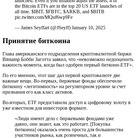
launched. Even if you inflation adjust the assets, 4 of
the Bitcoin ETFs are in the top 20 US ETF launches of
all time. $IBIT, $FBTC, $ARKB, and $BITB
pic.twitter.com/MQuf6wp9Fe
— James Seyffart (@JSeyff) January 10, 2025
Принятие биткоина
Глава американского подразделения криптовалютной биржи
Bitstamp Бобби Заготта заявил, что «невозможно недооценить
важность момента, когда был одобрен первый биткоин-ETF».
По его мнению, этот шаг дал первой криптовалюте две
важные вещи. Во-первых, биржевые фонды обеспечили
биткоину «легитимность» на регуляторном уровне за счет
признания его как класс активов.
Во-вторых, ETF предоставили доступ к цифровому золоту в
уже известном для инвесторов формате.
«Люди имеют дело с биржевыми фондами уже
давно, они знают, как это работает. [Покупка
биткоина] оказалась очень проста для большинства
участников рынка, как розничных, так и