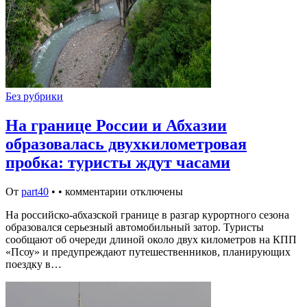
Без рубрики
На границе России и Абхазии
образовалась двухкилометровая
пробка: туристы ждут часами
От
part40
•
•
комментарии отключены
На российско-абхазской границе в разгар курортного сезона
образовался серьезный автомобильный затор. Туристы
сообщают об очереди длиной около двух километров на КПП
«Псоу» и предупреждают путешественников, планирующих
поездку в…