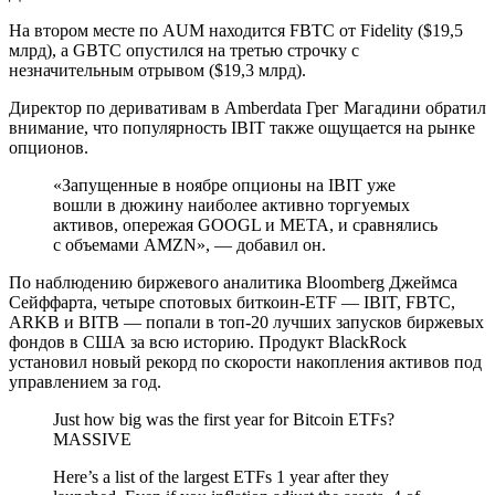
На втором месте по AUM находится FBTC от Fidelity ($19,5
млрд), а GBTC опустился на третью строчку с
незначительным отрывом ($19,3 млрд).
Директор по деривативам в Amberdata Грег Магадини обратил
внимание, что популярность IBIT также ощущается на рынке
опционов.
«Запущенные в ноябре опционы на IBIT уже
вошли в дюжину наиболее активно торгуемых
активов, опережая GOOGL и META, и сравнялись
с объемами AMZN», — добавил он.
По наблюдению биржевого аналитика Bloomberg Джеймса
Сейффарта, четыре спотовых биткоин-ETF — IBIT, FBTC,
ARKB и BITB — попали в топ-20 лучших запусков биржевых
фондов в США за всю историю. Продукт BlackRock
установил новый рекорд по скорости накопления активов под
управлением за год.
Just how big was the first year for Bitcoin ETFs?
MASSIVE
Here’s a list of the largest ETFs 1 year after they