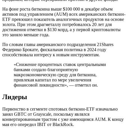
На фоне роста биткоина выше $100 000 в декабре объем
активов под управлением (AUM) всех американских биткоин-
ETF превзошел показатель аналогичных продуктов на основе
золота. При этом драгметаллу потребовалось 20 лет для
достижения отметки в $130 млрд, а у первой криптовалюты
это заняло меньше года.
По словам главы американского подразделения 21Shares
Федерико Брокате, фискальная политика в 2024 году
способствовала интересу к новым инструментам.
«Снижение процентных ставок центральными
банками создало благоприятную
макроэкономическую среду для биткоина,
привлекая капитал по мере увеличения
финансовой ликвидности», — отметил он.
Лидеры
Первенство в сегменте спотовых биткоин-ETF изначально
занял GBTC от Grayscale, поскольку являлся
конвертированным трастом с уже имеющимся AUM. К концу
мая его опередил IBIT от BlackRock.