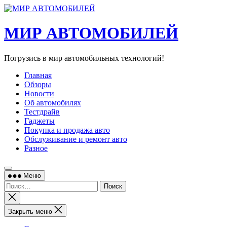
Перейти
к
содержимому
МИР АВТОМОБИЛЕЙ
Погрузись в мир автомобильных технологий!
Главная
Обзоры
Новости
Об автомобилях
Тестдрайв
Гаджеты
Покупка и продажа авто
Обслуживание и ремонт авто
Разное
Меню
Найти:
Закрыть
поиск
Закрыть меню