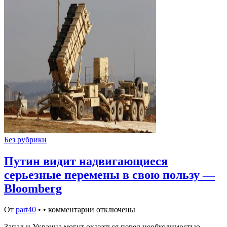
Без рубрики
Путин видит надвигающиеся
серьезные перемены в свою пользу —
Bloomberg
От
part40
•
•
комментарии отключены
Запад и Украина могут оказаться перед необходимостью