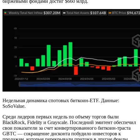
биржевыми фондами достиг $660 млрд.
Недельная динамика спотовых биткоин-ETF. Данные:
SoSoValue.
Среди лидеров первых недель по объему торгов были
BlackRock, Fidelity и Grayscale. Последний эмитент обеспечил
свои показатели за счет конвертированного биткоин-траста
GBTC — сокращение дисконта побудило инвесторов к
продажам, которые перекрывали притоки в другие фонды.