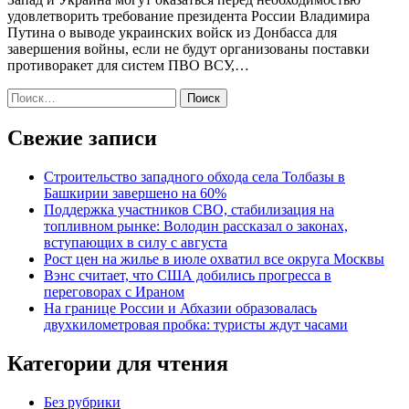
удовлетворить требование президента России Владимира
Путина о выводе украинских войск из Донбасса для
завершения войны, если не будут организованы поставки
противоракет для систем ПВО ВСУ,…
Найти:
Свежие записи
Строительство западного обхода села Толбазы в
Башкирии завершено на 60%
Поддержка участников СВО, стабилизация на
топливном рынке: Володин рассказал о законах,
вступающих в силу с августа
Рост цен на жилье в июле охватил все округа Москвы
Вэнс считает, что США добились прогресса в
переговорах с Ираном
На границе России и Абхазии образовалась
двухкилометровая пробка: туристы ждут часами
Категории для чтения
Без рубрики