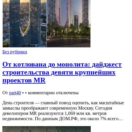
Без рубрики
От котлована до монолита: дайджест
строительства девяти крупнейших
проектов MR
От
part40
•
•
комментарии отключены
День строителя — главный повод оценить, как масштабные
замыслы преображают современную Москву. Сегодня
девелопером MR реализуются 1,069 млн кв. метров
недвижимости. По данным ДОМ.РФ, это около 7% всего…