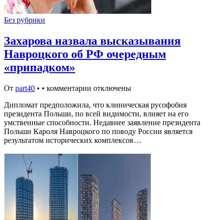
Без рубрики
Захарова назвала высказывания
Навроцкого об РФ очередным
«припадком»
От
part40
•
•
комментарии отключены
Дипломат предположила, что клиническая русофобия
президента Польши, по всей видимости, влияет на его
умственные способности. Недавнее заявление президента
Польши Кароля Навроцкого по поводу России является
результатом исторических комплексов…