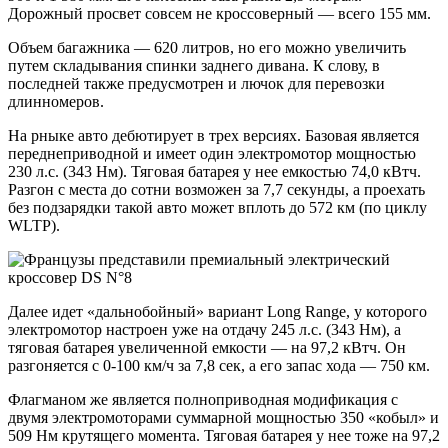
Дорожный просвет совсем не кроссоверный — всего 155 мм.
Объем багажника — 620 литров, но его можно увеличить
путем складывания спинки заднего дивана. К слову, в
последней также предусмотрен и лючок для перевозки
длинномеров.
На рныке авто дебютирует в трех версиях. Базовая является
переднеприводной и имеет один электромотор мощностью
230 л.с. (343 Нм). Тяговая батарея у нее емкостью 74,0 кВтч.
Разгон с места до сотни возможен за 7,7 секунды, а проехать
без подзарядки такой авто может вплоть до 572 км (по циклу
WLTP).
Далее идет «дальнобойный» вариант Long Range, у которого
электромотор настроен уже на отдачу 245 л.с. (343 Нм), а
тяговая батарея увеличенной емкости — на 97,2 кВтч. Он
разгоняется с 0-100 км/ч за 7,8 сек, а его запас хода — 750 км.
Флагманом же является полноприводная модификация с
двумя электромоторами суммарной мощностью 350 «кобыл» и
509 Нм крутящего момента. Тяговая батарея у нее тоже на 97,2