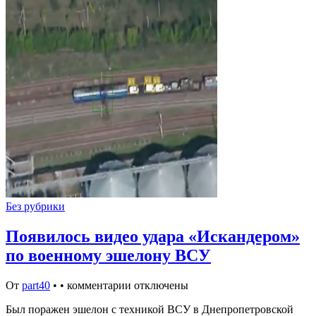
Без рубрики
Появилось видео удара «Искандером»
по военному эшелону ВСУ
От
part40
•
•
комментарии отключены
Был поражен эшелон с техникой ВСУ в Днепропетровской