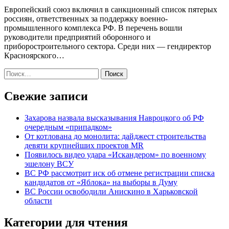
Европейский союз включил в санкционный список пятерых
россиян, ответственных за поддержку военно-
промышленного комплекса РФ. В перечень вошли
руководители предприятий оборонного и
приборостроительного сектора. Среди них — гендиректор
Красноярского…
Найти:
Свежие записи
Захарова назвала высказывания Навроцкого об РФ
очередным «припадком»
От котлована до монолита: дайджест строительства
девяти крупнейших проектов MR
Появилось видео удара «Искандером» по военному
эшелону ВСУ
ВС РФ рассмотрит иск об отмене регистрации списка
кандидатов от «Яблока» на выборы в Думу
ВС России освободили Анискино в Харьковской
области
Категории для чтения