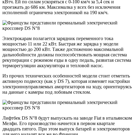
кВтч. Ей по силам ускоряться с 0-100 км/ч за 5,4 сек и
проезжать до 686 км. Максималка у всех без исключения
исполнений ограничена электроникой на 190 км/ч.
Электрокарам полагается зарядник переменного тока
мощностью 11 или 22 кВт. Быстрая же зарядка у модели
мощностью до 200 кВт. Также достижению максимальной
дальнобойности должны поспособствовать мощная система
рекуперации с режимом езды в одну педаль, развитая система
терморегуляции аккумулятора и тепловой насос.
Из прочих технических особенностей модели стоит отметить
активную подвеску (как у DS 7), которая изменяет настройки
электронноуправляемых амортизаторов на ходу, ориентируясь
на данные с камеры под лобовым стеклом.
Лифтбек DS N°8 будут выпускать на заводе Fiat в итальянском
Мелфи. Его производство начнется в первом квартале
двадцать пятого. При этом выпуск батарей и электромоторов
для него наладят все же во Франции.