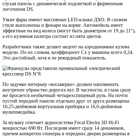
глухая панель с динамической подсветкой и фирменным
логотипом DS.
Узкие фары имеют массивные LED-клыки ДХО. В схожем
стиле выполнены и фонари на корме. Автомобиль имеет
эффектные на вид колеса (могут быть диаметром от 19 до 21″),
а его кузовная палитра состоит из пяти цветов.
Разработчики также делают акцент на аэродинамике кузова
модели. По их словам, коэффициент Cx у машины всего 0,24.
Это достойный, хотя и не рекордный показатель.
По задумке интерьер «восьмерки» должен напоминать
внутренне убранство дорогих яхт. В частности, в глаза сразу
же бросается необычный четырехспицевый руль. На почти
пустой передней панели отдельно друг от друга размещены
10,25-дюймовая виртуальная приборка и 16,0-дюймовая
мультимедийка.
За музыку отвечает аудиосистема Focal Electra 3D Hi-Fi
мощностью 690 Вт. Последняя имеет сразу 14 динамиков,
причем конкретно спикеры в передних дверях размещены в