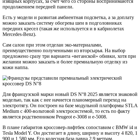
изящных корпусах, за счет чего со стороны воспринимаются
продолжением передней панели.
Есть у модели и развитая амбиентная подсветка, а за доплату
можно заказать систему обогрева шеи в подголовниках
передних кресел (такая же используется и в кабриолетах
Mercedes-Benz).
Сам салон при этом отделан эко-материалами,
преимущественно полученными из вторсырья. На выбор
предложено сразу три варианта «веганской» обивки, хотя при
желании можно заказать и более премиальную отделку из
кожи наппа.
Для французской марки новый DS N°8 2025 является знаковой
моделью, так как с нее начнется планомерный переход на
электротягу. Он построен на базе модульной платформы STLA
Medium с 400-вольтовой электросистемой, то есть по факту
является родственником Peugeot e-3008 и e-5008.
В плане габаритов кроссовер-лифтбек сопоставим с BMW i4 и
Tesla Model Y. Он достигает в длину, ширину и высоту 4 820, 1
900 и 1 580 мм. Его колесная база равна 2,9 метрам.