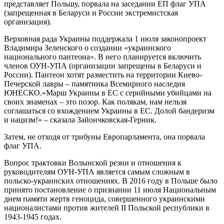
представляет Польшу, порвала на заседании ЕП флаг УПА
(запрещенная в Беларуси и России экстремистская
организация).
Верховная рада Украины поддержала 1 июля законопроект
Владимира Зеленского о создании «украинского
национального пантеона». В него планируется включить
членов ОУН-УПА (организации запрещены в Беларуси и
России). Пантеон хотят разместить на территории Киево-
Печерской лавры – памятника Всемирного наследия
ЮНЕСКО.»Марш Украины в ЕС с серийными убийцами на
своих знаменах – это позор. Как полякам, нам нельзя
соглашаться со вхождением Украины в ЕС. Долой бандеризм
и нацизм!» – сказала Зайончковская-Герник.
Затем, не отходя от трибуны Европарламента, она порвала
флаг УПА.
Вопрос трактовки Волынской резни и отношения к
руководителям ОУН-УПА является самым сложным в
польско-украинских отношениях. В 2016 году в Польше было
принято постановление о признании 11 июля Национальным
днем памяти жертв геноцида, совершенного украинскими
националистами против жителей II Польской республики в
1943-1945 годах.