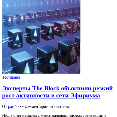
Тестдрайв
Эксперты The Block объяснили резкий
рост активности в сети Эфириума
От
part40
•
•
комментарии отключены
Июль стал месяцем с максимальным числом транзакций в