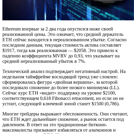
Ethereum впервые за 2 два года опустился ниже своей
реализованной цены. Это означает, что средний держатель
ETH сейчас находится в нереализованном убытке. Согласно
последним данным, текущая стоимость актива составляет
$1917, тогда как реализованная — $2058. Это привело к
падению коэффициента MVRV до 0,93, что указывает на
средний нереализованный убыток в 7%.
Технический анализ подтверждает негативный настрой. На
недельном таймфрейме восходящий тренд уже сломлен:
сформировалась фигура «двойная вершина», за которой
последовало снижение до более низкого минимума (LL).
Сейчас курс ETH «видит» поддержку на уровне $2100,
соответствующем 0,618 Fibonacci retracement, но если он не
устоит, следующей ключевой зоной станет $1500 (0,786).
Многие трейдеры выражают обеспокоенность. Они считают,
что ETH ждет дальнейшее снижение, а рынок остается под
давлением. В ответ на это традиционные биткоин-
максималисты призывают избавляться от альткоинов и