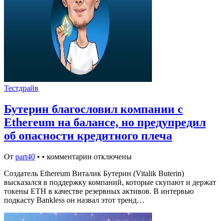
Тестдрайв
Бутерин благословил компании с
Ethereum на балансе, но предупредил
об опасности кредитного плеча
От
part40
•
•
комментарии отключены
Создатель Ethereum Виталик Бутерин (Vitalik Buterin)
высказался в поддержку компаний, которые скупают и держат
токены ETH в качестве резервных активов. В интервью
подкасту Bankless он назвал этот тренд…