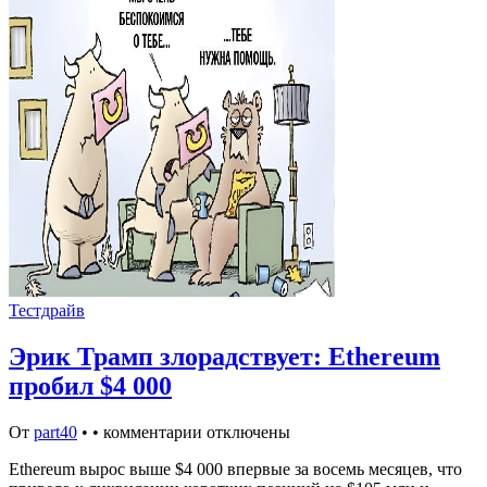
Тестдрайв
Эрик Трамп злорадствует: Ethereum
пробил $4 000
От
part40
•
•
комментарии отключены
Ethereum вырос выше $4 000 впервые за восемь месяцев, что