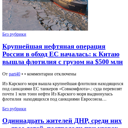
Без рубрики
Крупнейшая нефтяная операция
России в обход ЕС началась: к Китаю
вышла флотилия с грузом на $500 млн
От
part40
•
•
комментарии отключены
Из Карского моря вышла крупнейшая флотилия находящихся
под санкциями ЕС танкеров «Совкомфлота».: суда перевозят
почти 1 млн тонн нефти Из Карского моря выдвинулась
флотилия находящихся под санкциями Евросоюза…
Без рубрики
Одиннадцать жителей ДНР, среди них