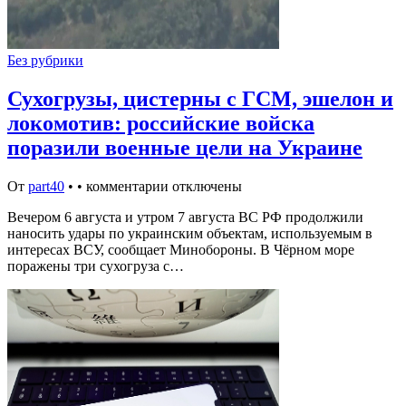
Без рубрики
Сухогрузы, цистерны с ГСМ, эшелон и
локомотив: российские войска
поразили военные цели на Украине
От
part40
•
•
комментарии отключены
Вечером 6 августа и утром 7 августа ВС РФ продолжили
наносить удары по украинским объектам, используемым в
интересах ВСУ, сообщает Минобороны. В Чёрном море
поражены три сухогруза с…