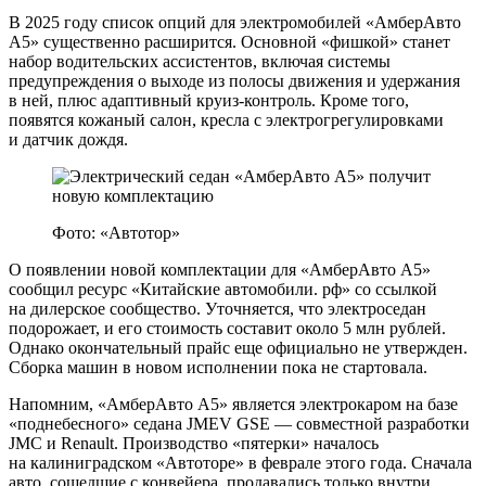
В 2025 году список опций для электромобилей «АмберАвто
А5» существенно расширится. Основной «фишкой» станет
набор водительских ассистентов, включая системы
предупреждения о выходе из полосы движения и удержания
в ней, плюс адаптивный круиз-контроль. Кроме того,
появятся кожаный салон, кресла с электрогрегулировками
и датчик дождя.
Фото: «Автотор»
О появлении новой комплектации для «АмберАвто А5»
сообщил ресурс «Китайские автомобили. рф» со ссылкой
на дилерское сообщество. Уточняется, что электроседан
подорожает, и его стоимость составит около 5 млн рублей.
Однако окончательный прайс еще официально не утвержден.
Сборка машин в новом исполнении пока не стартовала.
Напомним, «АмберАвто А5» является электрокаром на базе
«поднебесного» седана JMEV GSE — совместной разработки
JMC и Renault. Производство «пятерки» началось
на калиниградском «Автоторе» в феврале этого года. Сначала
авто, сошедшие с конвейера, продавались только внутри