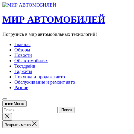
Перейти
к
содержимому
МИР АВТОМОБИЛЕЙ
Погрузись в мир автомобильных технологий!
Главная
Обзоры
Новости
Об автомобилях
Тестдрайв
Гаджеты
Покупка и продажа авто
Обслуживание и ремонт авто
Разное
Меню
Найти:
Закрыть
поиск
Закрыть меню