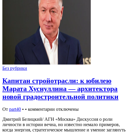
Без рубрики
Капитан стройотрасли: к юбилею
Марата Хуснуллина — архитектора
новой градостроительной политики
От
part40
•
•
комментарии отключены
Дмитрий Белицкий/ АГН «Москва» Дискуссия о роли
личности в истории вечна, но известно немало примеров,
когда энергия, стратегическое мышление и умение заглянуть