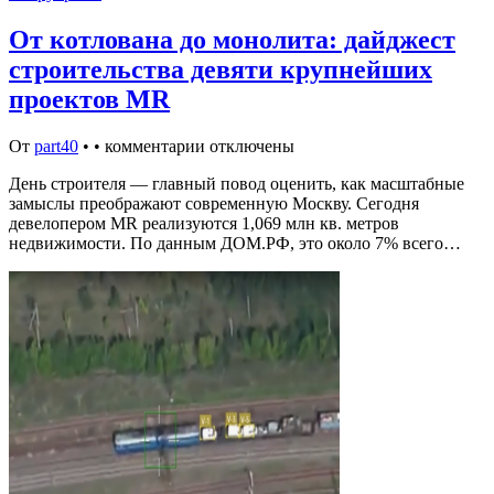
От котлована до монолита: дайджест
строительства девяти крупнейших
проектов MR
От
part40
•
•
комментарии отключены
День строителя — главный повод оценить, как масштабные
замыслы преображают современную Москву. Сегодня
девелопером MR реализуются 1,069 млн кв. метров
недвижимости. По данным ДОМ.РФ, это около 7% всего…