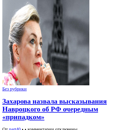
Без рубрики
Захарова назвала высказывания
Навроцкого об РФ очередным
«припадком»
От
part40
•
•
комментарии отключены