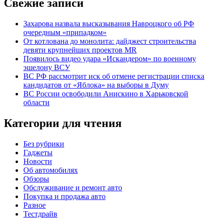
Свежие записи
Захарова назвала высказывания Навроцкого об РФ
очередным «припадком»
От котлована до монолита: дайджест строительства
девяти крупнейших проектов MR
Появилось видео удара «Искандером» по военному
эшелону ВСУ
ВС РФ рассмотрит иск об отмене регистрации списка
кандидатов от «Яблока» на выборы в Думу
ВС России освободили Анискино в Харьковской
области
Категории для чтения
Без рубрики
Гаджеты
Новости
Об автомобилях
Обзоры
Обслуживание и ремонт авто
Покупка и продажа авто
Разное
Тестдрайв