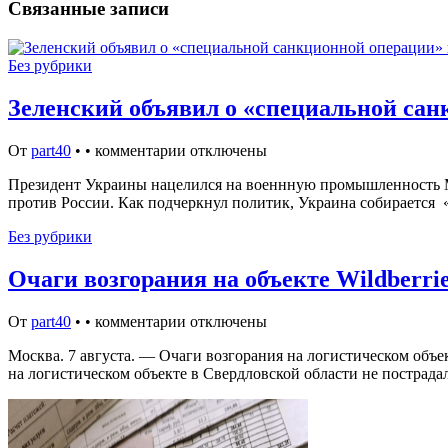
Связанные записи
Без рубрики
Зеленский объявил о «специальной сан
От
part40
•
•
комментарии отключены
Президент Украины нацелился на военнную промышленность 
против России. Как подчеркнул политик, Украина собираетс
Без рубрики
Очаги возгорания на объекте Wildberri
От
part40
•
•
комментарии отключены
Москва. 7 августа. — Очаги возгорания на логистическом объе
на логистическом объекте в Свердловской области не пострад