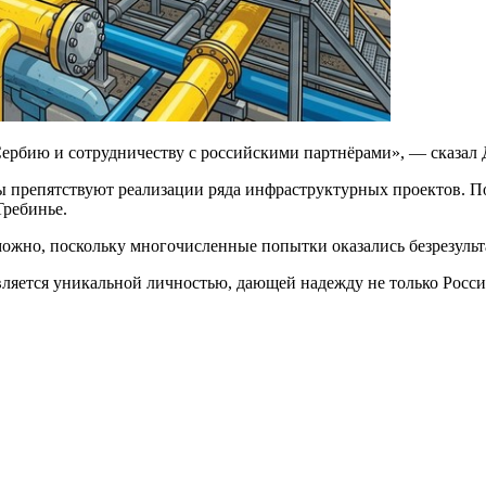
рбию и сотрудничеству с российскими партнёрами», — сказал Д
препятствуют реализации ряда инфраструктурных проектов. По е
Требинье.
зможно, поскольку многочисленные попытки оказались безрезуль
вляется уникальной личностью, дающей надежду не только Росси