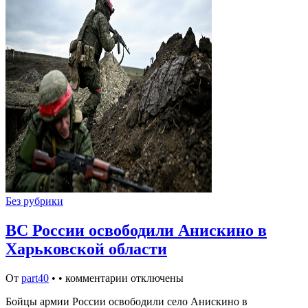
Без рубрики
ВС России освободили Анискино в
Харьковской области
От
part40
•
•
комментарии отключены
Бойцы армии России освободили село Анискино в