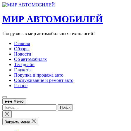
Перейти
к
содержимому
МИР АВТОМОБИЛЕЙ
Погрузись в мир автомобильных технологий!
Главная
Обзоры
Новости
Об автомобилях
Тестдрайв
Гаджеты
Покупка и продажа авто
Обслуживание и ремонт авто
Разное
Меню
Найти:
Закрыть
поиск
Закрыть меню