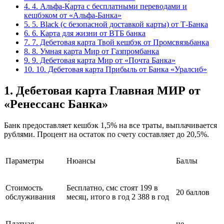
4.
4. Альфа-Карта с бесплатными переводами и
кешбэком от «Альфа-Банка»
5.
5. Black (с безопасной доставкой карты) от Т-Банка
6.
6. Карта для жизни от ВТБ банка
7.
7. Дебетовая карта Твой кешбэк от Промсвязьбанка
8.
8. Умная карта Мир от Газпромбанка
9.
9. Дебетовая карта Мир от «Почта Банка»
10.
10. Дебетовая карта Прибыль от Банка «Уралсиб»
1. Дебетовая карта Главная МИР от
«Ренессанс Банка»
Банк предоставляет кешбэк 1,5% на все траты, выплачивается
рублями. Процент на остаток по счету составляет до 20,5%.
Параметры
Нюансы
Баллы
Стоимость
Бесплатно, смс стоят 199 в
20 баллов
обслуживания
месяц, итого в год 2 388 в год
Платная
не