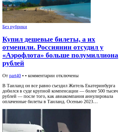
Без рубрики
Купил дешевые билеты, а их
отменили. Россиянин отсудил у
«Аэрофлота» больше полумиллиона
рублей
От
part40
•
•
комментарии отключены
В Таиланд он все равно съездил Житель Екатеринбурга
добился в суде крупной компенсации — более 500 тысяч
рублей — после того, как авиакомпания аннулировала
оплаченные билеты в Таиланд. Осенью 2023…