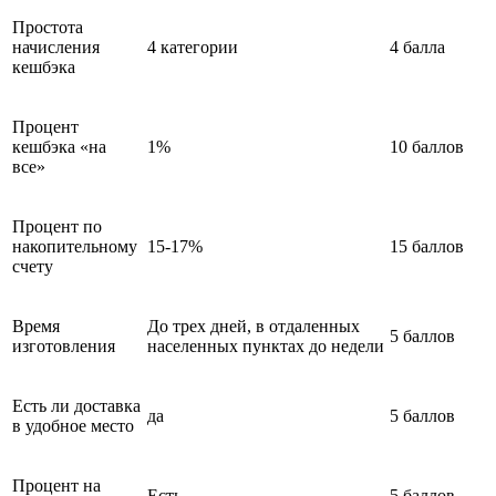
Простота
начисления
4 категории
4 балла
кешбэка
Процент
кешбэка «на
1%
10 баллов
все»
Процент по
накопительному
15-17%
15 баллов
счету
Время
До трех дней, в отдаленных
5 баллов
изготовления
населенных пунктах до недели
Есть ли доставка
да
5 баллов
в удобное место
Процент на
Есть
5 баллов