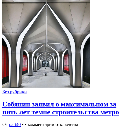
Без рубрики
Собянин заявил о максимальном за
пять лет темпе строительства метро
От
part40
•
•
комментарии отключены