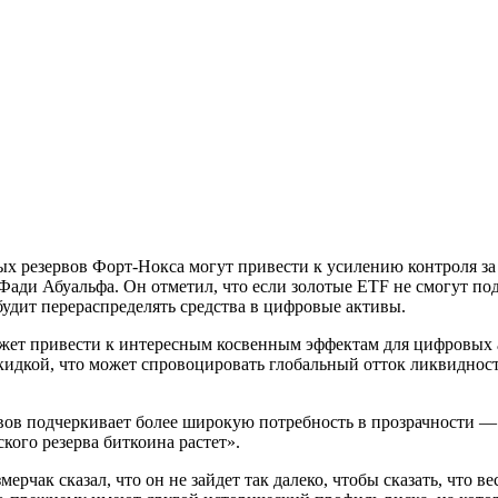
ых резервов Форт-Нокса могут привести к усилению контроля за
Фади Абуальфа. Он отметил, что если золотые ETF не смогут под
будит перераспределять средства в цифровые активы.
ет привести к интересным косвенным эффектам для цифровых а
скидкой, что может спровоцировать глобальный отток ликвидност
ов подчеркивает более широкую потребность в прозрачности — 
кого резерва биткоина растет».
чак сказал, что он не зайдет так далеко, чтобы сказать, что 