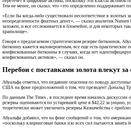
перетечет в цифровые активы, поскольку эти классы активов 
Тем не менее, он сказал, что «это определенно поддерживает 
«Если бы когда-либо существовало несоответствие в золотых з
неопределенности фиатных денег», — сказал аналитик Nansen 
заложен, и все отслеживается в блокчейне, и для некоторых так
хранилище».
Говоря о предлагаемом стратегическом резерве биткоинов, Абу
биткоину кажется маловероятным, все еще есть практические
конфискованные биткоины в случаях, когда нет идентифицируе
конфискованных активов», — сказал он.
Перебои с поставками золота влекут за
Абуальфа отметил, что недавние опасения по поводу доступных
США на фоне предположений о том, что президент Дональд Тр
По данным The Times , в последнее время начались дискуссии
резервы оцениваются по устаревшей цене в $42,22 за унцию, у
теоретически может увеличить резервы Казначейства с приблиз
Абуальфа добавил, что на фоне сообщений о том, что американ
«поскольку клиринговые банки изо всех сил пытаются занять б