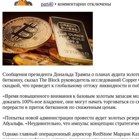
part40
•
комментарии отключены
Сообщения президента Дональда Трампа о планах аудита золот
биткоину, сказал The Block руководитель исследований Copper 
скидкой, что приведет к глобальному оттоку ликвидности и по
«Время повышенного внимания к базовым золотым запасам мож
доказать 100%-ное владение, они могут начать торговаться со 
перерасти в приток биткоинов по сниженным ценам.
«Попытка новой администрации провести аудит золотых резерв
Абуальфа. «Неудивительно, что импульс концепции стратегичес
Однако главный операционный директор RedStone Марцин Казмер