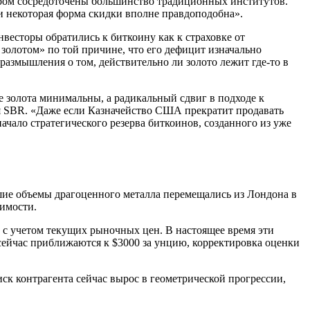
ором сосредоточены большинство традиционных институтов.
 и некоторая форма скидки вполне правдоподобна».
нвесторы обратились к биткоину как к страховке от
золотом» по той причине, что его дефицит изначально
 размышления о том, действительно ли золото лежит где-то в
е золота минимальны, а радикальный сдвиг в подходе к
ия SBR. «Даже если Казначейство США прекратит продавать
ало стратегического резерва биткоинов, созданного из уже
ьшие объемы драгоценного металла перемещались из Лондона в
имости.
 с учетом текущих рыночных цен. В настоящее время эти
 сейчас приближаются к $3000 за унцию, корректировка оценки
ск контрагента сейчас вырос в геометрической прогрессии,