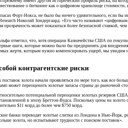
по-прежнему имеют другой исторический профиль риска, на кот
повествование о биткоине как о цифровом хранилище стоимости,
апасах Форт-Нокса, не было бы ничего удивительного, если бы и
Research Николай Зондергаард. «Его часто называют «цифровым 
ая прозрачность может показаться более безопасной ставкой, чем
альфа отметил, что, хотя операции Казначейства США по покупк
 первые шаги, которые можно было бы предпринять для внедрен
мых жертв, которым нужно компенсировать ущерб, мы увидим нач
 собой контрагентские риски
 поставок золота начали проявляться по мере того, как все бол
амп может переоценить золотые запасы страны до рыночной сто
 относительно потенциальной переоценки золотых резервов США
становленной в эпоху Бреттон-Вудса. Поскольку цены на золото
ительно $11 млрд до более чем $750 млрд.
ские банки переводят золотые слитки из Лондона в Нью-Йорк, ри
ольше золота, но испытывают трудности с поиском поставок».