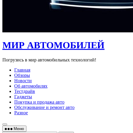
МИР АВТОМОБИЛЕЙ
Погрузись в мир автомобильных технологий!
Главная
Обзоры
Новости
Об автомобилях
Тестдрайв
Гаджеты
Покупка и продажа авто
Обслуживание и ремонт авто
Разное
Меню