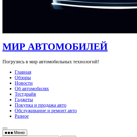
МИР АВТОМОБИЛЕЙ
Погрузись в мир автомобильных технологий!
Главная
Обзоры
Новости
Об автомобилях
Тестдрайв
Гаджеты
Покупка и продажа авто
Обслуживание и ремонт авто
Разное
Меню