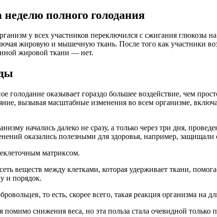
 неделю полного голодания
организм у всех участников переключился с сжигания глюкозы н
ключая жировую и мышечную ткань. После того как участники во
енной жировой ткани — нет.
еды
ное голодание оказывает гораздо большее воздействие, чем прос
ояние, вызывая масштабные изменения во всем организме, включ
изму начались далеко не сразу, а только через три дня, проведе
енений оказались полезными для здоровья, например, защищали 
неклеточным матриксом.
еть веществ между клетками, которая удерживает ткани, помога
у и порядок.
овольцев, то есть, скорее всего, такая реакция организма на д
 помимо снижения веса, но эта польза стала очевидной только 