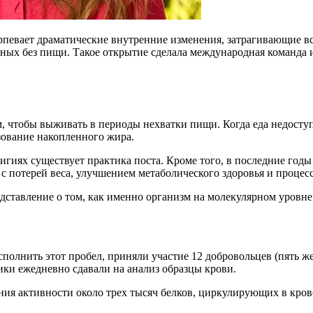
рпевает драматические внутренние изменения, затрагивающие в
ных без пищи. Такое открытие сделала международная команда и
 чтобы выживать в периоды нехватки пищи. Когда еда недоступн
зование накопленного жира.
игиях существует практика поста. Кроме того, в последние год
с потерей веса, улучшением метаболического здоровья и процес
дставление о том, как именно организм на молекулярном уровне
олнить этот пробел, приняли участие 12 добровольцев (пять же
ники ежедневно сдавали на анализ образцы крови.
ия активности около трех тысяч белков, циркулирующих в крово