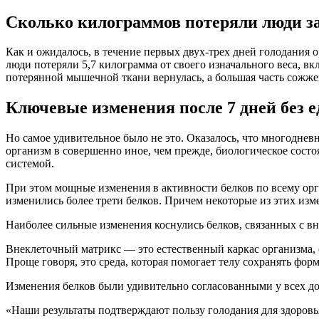
Сколько килограммов потеряли люди за
Как и ожидалось, в течение первых двух-трех дней голодания 
люди потеряли 5,7 килограмма от своего изначального веса, в
потерянной мышечной ткани вернулась, а большая часть сожж
Ключевые изменения после 7 дней без 
Но самое удивительное было не это. Оказалось, что многоднев
организм в совершенно иное, чем прежде, биологическое сост
системой.
При этом мощные изменения в активности белков по всему орган
изменились более трети белков. Причем некоторые из этих изм
Наиболее сильные изменения коснулись белков, связанных с в
Внеклеточный матрикс — это естественный каркас организма, с
Проще говоря, это среда, которая помогает телу сохранять форм
Изменения белков были удивительно согласованными у всех добр
«Наши результаты подтверждают пользу голодания для здоровья