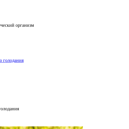
еческий организм
о голодания
голодания