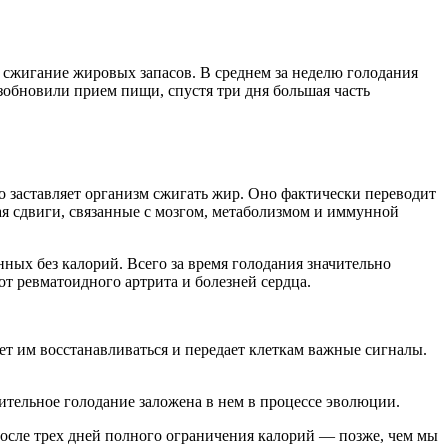
а сжигание жировых запасов. В среднем за неделю голодания
зобновили прием пищи, спустя три дня большая часть
то заставляет организм сжигать жир. Оно фактически переводит
ая сдвиги, связанные с мозгом, метаболизмом и иммунной
нных без калорий. Всего за время голодания значительно
от ревматоидного артрита и болезней сердца.
ет им восстанавливаться и передает клеткам важные сигналы.
лительное голодание заложена в нем в процессе эволюции.
после трех дней полного ограничения калорий — позже, чем мы