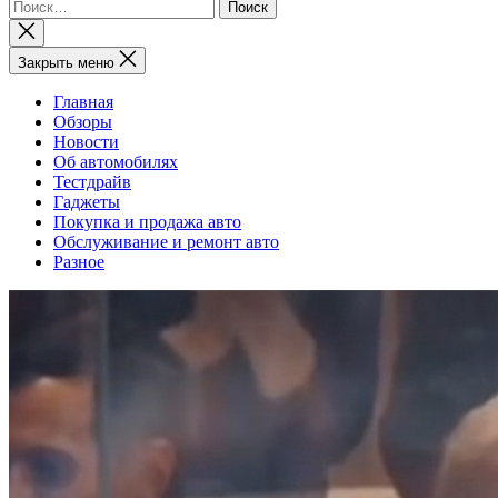
Найти:
Закрыть
поиск
Закрыть меню
Главная
Обзоры
Новости
Об автомобилях
Тестдрайв
Гаджеты
Покупка и продажа авто
Обслуживание и ремонт авто
Разное