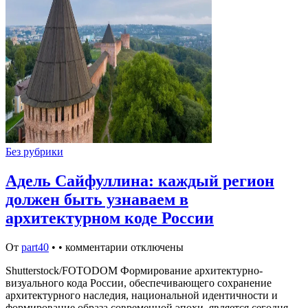
Без рубрики
Адель Сайфуллина: каждый регион
должен быть узнаваем в
архитектурном коде России
От
part40
•
•
комментарии отключены
Shutterstock/FOTODOM Формирование архитектурно-
визуального кода России, обеспечивающего сохранение
архитектурного наследия, национальной идентичности и
формирование образа современной эпохи, является сегодня