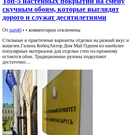
Топ-5 настенных покрытий на смену
скучным обоям, которые выглядят
дорого и служат десятилетиями
От
part40
•
•
комментарии отключены
Стильные и практичные варианты отделки на разный вкус и
кошелек.Галина КобецАвтор Дом Mail Одним из наиболее
популярных материалов для отделки стен по-прежнему
остаются обои. Традиционные рулоны подкупают
достаточно…