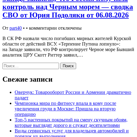
контроль над Черным морем — сводка
СВО от Юрия Подоляки от 06.08.2026
От
part40
•
•
комментарии отключены
В СК РФ назвали число погибших мирных жителей Курской
области от действий ВСУ. «Терпение Путина лопнуло»:
на Западе заявили, что РФ контролирует Черное море Бывший
аналитик ЦРУ Скотт Риттер заявил,…
Найти:
Свежие записи
Оверчук: Товарооборот России и Армении драматично
падает
Чемпионка мира по фитнесу впала в кому после
увеличения груди в Москве: Пришла на вторую
операцию
Топ-5 настенных покрытий на смену скучным обоям,
которые выглядят дорого и служат десятилетиями
Виды сервисных услуг для владельцев автомобилей и
порядок их выполнения