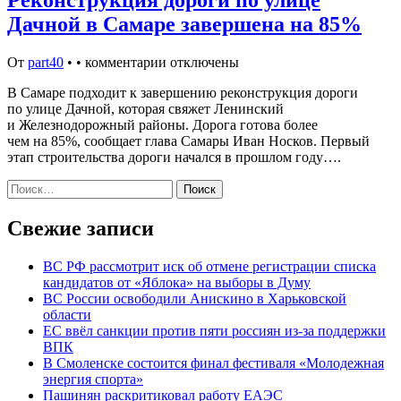
Реконструкция дороги по улице
Дачной в Самаре завершена на 85%
От
part40
•
•
комментарии отключены
В Самаре подходит к завершению реконструкция дороги
по улице Дачной, которая свяжет Ленинский
и Железнодорожный районы. Дорога готова более
чем на 85%, сообщает глава Самары Иван Носков. Первый
этап строительства дороги начался в прошлом году….
Найти:
Свежие записи
ВС РФ рассмотрит иск об отмене регистрации списка
кандидатов от «Яблока» на выборы в Думу
ВС России освободили Анискино в Харьковской
области
ЕС ввёл санкции против пяти россиян из-за поддержки
ВПК
В Смоленске состоится финал фестиваля «Молодежная
энергия спорта»
Пашинян раскритиковал работу ЕАЭС