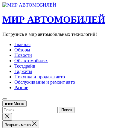
Перейти
к
содержимому
МИР АВТОМОБИЛЕЙ
Погрузись в мир автомобильных технологий!
Главная
Обзоры
Новости
Об автомобилях
Тестдрайв
Гаджеты
Покупка и продажа авто
Обслуживание и ремонт авто
Разное
Меню
Найти:
Закрыть
поиск
Закрыть меню