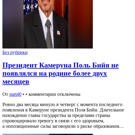
Без рубрики
Президент Камеруна Поль Бийя не
появлялся на родине более двух
месяцев
От
part40
•
•
комментарии отключены
Ровно два месяца минуло в четверг с момента последнего
появления в Камеруне президента Поля Бийи. Длительное
нахождение главы государства за пределами страны
спровоцировало тревогу в связи с его здоровьем,
а оппозиционные силы заговорили о риске образования…