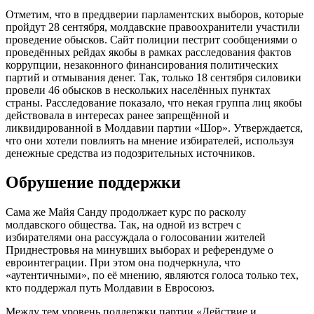
Отметим, что в преддверии парламентских выборов, которые
пройдут 28 сентября, молдавские правоохранители участили
проведение обысков. Сайт полиции пестрит сообщениями о
проведённых рейдах якобы в рамках расследования фактов
коррупции, незаконного финансирования политических
партий и отмывания денег. Так, только 18 сентября силовики
провели 46 обысков в нескольких населённых пунктах
страны. Расследование показало, что некая группа лиц якобы
действовала в интересах ранее запрещённой и
ликвидированной в Молдавии партии «Шор». Утверждается,
что они хотели повлиять на мнение избирателей, используя
денежные средства из подозрительных источников.
Обрушение поддержки
Сама же Майя Санду продолжает курс по расколу
молдавского общества. Так, на одной из встреч с
избирателями она рассуждала о голосовании жителей
Приднестровья на минувших выборах и референдуме о
евроинтеграции. При этом она подчеркнула, что
«аутентичными», по её мнению, являются голоса только тех,
кто поддержал путь Молдавии в Евросоюз.
Между тем уровень поддержки партии «Действие и