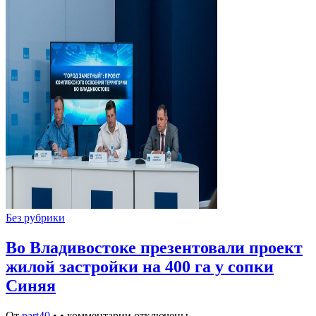
Без рубрики
Во Владивостоке презентовали проект
жилой застройки на 400 га у сопки
Синяя
От
part40
•
•
комментарии отключены