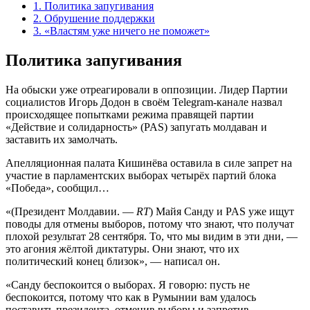
1.
Политика запугивания
2.
Обрушение поддержки
3.
«Властям уже ничего не поможет»
Политика запугивания
На обыски уже отреагировали в оппозиции. Лидер Партии
социалистов Игорь Додон в своём Telegram-канале назвал
происходящее попытками режима правящей партии
«Действие и солидарность» (PAS) запугать молдаван и
заставить их замолчать.
Апелляционная палата Кишинёва оставила в силе запрет на
участие в парламентских выборах четырёх партий блока
«Победа», сообщил…
«(Президент Молдавии. —
RT
) Майя Санду и PAS уже ищут
поводы для отмены выборов, потому что знают, что получат
плохой результат 28 сентября. То, что мы видим в эти дни, —
это агония жёлтой диктатуры. Они знают, что их
политический конец близок», — написал он.
«Санду беспокоится о выборах. Я говорю: пусть не
беспокоится, потому что как в Румынии вам удалось
поставить президента, отменив выборы и запретив