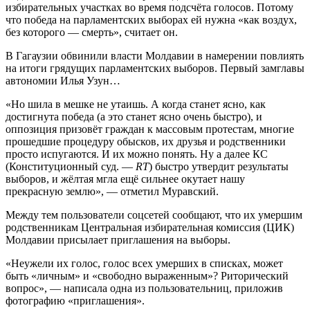
избирательных участках во время подсчёта голосов. Потому
что победа на парламентских выборах ей нужна «как воздух,
без которого — смерть», считает он.
В Гагаузии обвинили власти Молдавии в намерении повлиять
на итоги грядущих парламентских выборов. Первый замглавы
автономии Илья Узун…
«Но шила в мешке не утаишь. А когда станет ясно, как
достигнута победа (а это станет ясно очень быстро), и
оппозиция призовёт граждан к массовым протестам, многие
прошедшие процедуру обысков, их друзья и родственники
просто испугаются. И их можно понять. Ну а далее КС
(Конституционный суд. —
RT
) быстро утвердит результаты
выборов, и жёлтая мгла ещё сильнее окутает нашу
прекрасную землю», — отметил Муравский.
Между тем пользователи соцсетей сообщают, что их умершим
родственникам Центральная избирательная комиссия (ЦИК)
Молдавии присылает приглашения на выборы.
«Неужели их голос, голос всех умерших в списках, может
быть «личным» и «свободно выраженным»? Риторический
вопрос», — написала одна из пользовательниц, приложив
фотографию «приглашения».