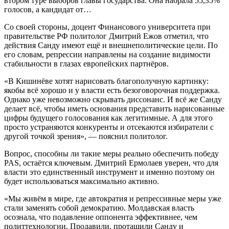
втором туре выборов главы государства. Она набрала 55,35%
голосов, а кандидат от…
Со своей стороны, доцент Финансового университета при
правительстве РФ политолог Дмитрий Ежов отметил, что
действия Санду имеют ещё и внешнеполитические цели. По
его словам, репрессии направлены на создание видимости
стабильности в глазах европейских партнёров.
«В Кишинёве хотят нарисовать благополучную картинку:
якобы всё хорошо и у власти есть безоговорочная поддержка.
Однако уже невозможно скрывать диссонанс. И всё же Санду
делает всё, чтобы иметь основания представить нарисованные
цифры будущего голосования как легитимные. А для этого
просто устраняются конкуренты и отсекаются избиратели с
другой точкой зрения», — пояснил политолог.
Вопрос, способны ли такие меры реально обеспечить победу
PAS, остаётся ключевым. Дмитрий Ермолаев уверен, что для
власти это единственный инструмент и именно поэтому он
будет использоваться максимально активно.
«Мы живём в мире, где автократия и репрессивные меры уже
стали заменять собой демократию. Молдавская власть
осознала, что подавление оппонента эффективнее, чем
политтехнологии. Продавили, протащили Санду и