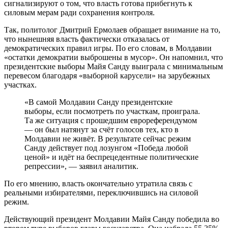
сигнализируют о том, что власть готова прибегнуть к
силовым мерам ради сохранения контроля.
Так, политолог Дмитрий Ермолаев обращает внимание на то,
что нынешняя власть фактически отказалась от
демократических правил игры. По его словам, в Молдавии
«остатки демократии выброшены в мусор». Он напомнил, что
президентские выборы Майя Санду выиграла с минимальным
перевесом благодаря «выборной карусели» на зарубежных
участках.
«В самой Молдавии Санду президентские
выборы, если посмотреть по участкам, проиграла.
Та же ситуация с прошедшим еврореферендумом
— он был натянут за счёт голосов тех, кто в
Молдавии не живёт. В результате сейчас режим
Санду действует под лозунгом «Победа любой
ценой» и идёт на беспрецедентные политические
репрессии», — заявил аналитик.
По его мнению, власть окончательно утратила связь с
реальными избирателями, переключившись на силовой
режим.
Действующий президент Молдавии Майя Санду победила во