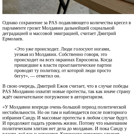
Однако сохранение за PAS подавляющего количества кресел в
парламенте грозит Молдавии дальнейшей социальной
деградацией и массовой эмиграцией, считает Дмитрий
Ермолаев.
«Это уже происходит. Люди голосуют ногами,
уезжая из Молдавии. Собственно говоря, это
происходит на всех окраинах Евросоюза. Когда
пришедшие к власти проатлантические партии
проводят ту политику, от которой люди просто
бегут», — отметил он.
В свою очередь, Дмитрий Ежов считает, что в случае победы
PAS Молдавию охватят новые протесты, так как иначе страну
ждёт окончательное погружение в авторитаризм.
«У Молдавии впереди очень большой период политической
нестабильности. Но он там и наблюдается после повторного
избрания Санду. И массовые протесты в любом случае будут.
И продолжит падать уровень жизни. Потому что нынешним
политическим элитам нет дела до молдаван. И пока Санду у
власти, всё так и останется. Коренного перелома следует