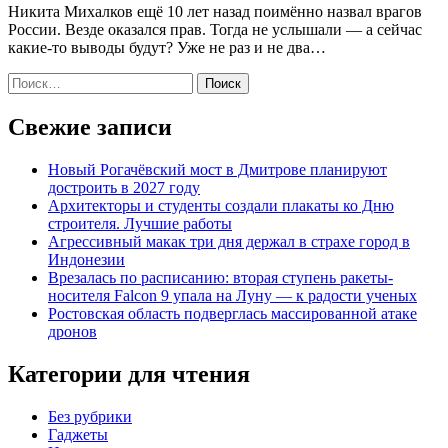
Никита Михалков ещё 10 лет назад поимённо назвал врагов
России. Везде оказался прав. Тогда не услышали — а сейчас
какие-то выводы будут? Уже не раз и не два…
Найти:
Свежие записи
Новый Рогачёвский мост в Дмитрове планируют
достроить в 2027 году
Архитекторы и студенты создали плакаты ко Дню
строителя. Лучшие работы
Агрессивный макак три дня держал в страхе город в
Индонезии
Врезалась по расписанию: вторая ступень ракеты-
носителя Falcon 9 упала на Луну — к радости ученых
Ростовская область подверглась массированной атаке
дронов
Категории для чтения
Без рубрики
Гаджеты