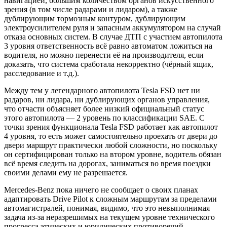
навигацией, большим количеством органов искусственного
зрения (в том числе радарами и лидаром), а также
дублирующим тормозным контуром, дублирующим
электроусилителем руля и запасным аккумулятором на случай
отказа основных систем. В случае ДТП с участием автопилота
3 уровня ответственность всё равно автоматом ложиться на
водителя, но можно перенести её на производителя, если
доказать, что система сработала некорректно (чёрный ящик,
расследование и т.д.).
Между тем у легендарного автопилота Tesla FSD нет ни
радаров, ни лидара, ни дублирующих органов управления,
что отчасти объясняет более низкий официальный статус
этого автопилота — 2 уровень по классификации SAE. С
точки зрения функционала Tesla FSD работает как автопилот
4 уровня, то есть может самостоятельно проехать от двери до
двери маршрут практически любой сложности, но поскольку
он сертифицирован только на втором уровне, водитель обязан
всё время следить на дорогах, заниматься во время поездки
своими делами ему не разрешается.
Mercedes-Benz пока ничего не сообщает о своих планах
адаптировать Drive Pilot к сложным маршрутам за пределами
автомагистралей, понимая, видимо, что это невыполнимая
задача из-за неразрешимых на текущем уровне технического
прогресса этических и юридических противоречий.