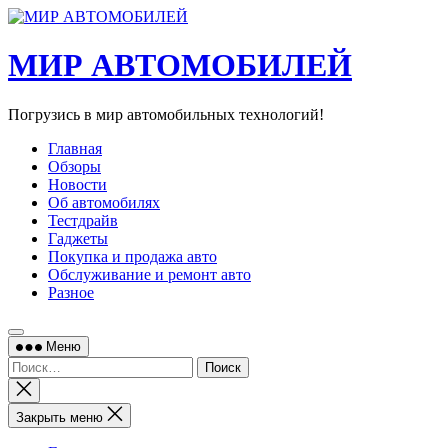
Перейти
к
содержимому
МИР АВТОМОБИЛЕЙ
Погрузись в мир автомобильных технологий!
Главная
Обзоры
Новости
Об автомобилях
Тестдрайв
Гаджеты
Покупка и продажа авто
Обслуживание и ремонт авто
Разное
Меню
Найти:
Закрыть
поиск
Закрыть меню