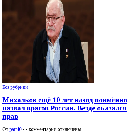
Без рубрики
Михалков ещё 10 лет назад поимённо
назвал врагов России. Везде оказался
прав
От
part40
•
•
комментарии отключены