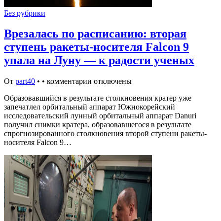
Без рубрики
Врезалась по расписанию: вторая
ступень ракеты-носителя Falcon 9
упала на Луну — к радости ученых
От
part40
•
•
комментарии отключены
Образовавшийся в результате столкновения кратер уже
запечатлел орбитальный аппарат Южнокорейский
исследовательский лунный орбитальный аппарат Danuri
получил снимки кратера, образовавшегося в результате
спрогнозированного столкновения второй ступени ракеты-
носителя Falcon 9…